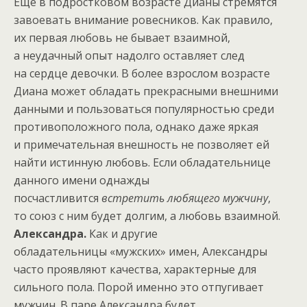
Еще в подростковом возрасте Дианы стремятся
завоевать внимание ровесников. Как правило,
их первая любовь не бывает взаимной,
а неудачный опыт надолго оставляет след
на сердце девочки. В более взрослом возрасте
Диана может обладать прекрасными внешними
данными и пользоваться популярностью среди
противоположного пола, однако даже яркая
и примечательная внешность не позволяет ей
найти истинную любовь. Если обладательнице
данного имени однажды
посчастливится
встретить любящего мужчину
,
то союз с ним будет долгим, а любовь взаимной.
Александра.
Как и другие
обладательницы «мужских» имен, Александры
часто проявляют качества, характерные для
сильного пола. Порой именно это отпугивает
мужчин. В паре Александра будет