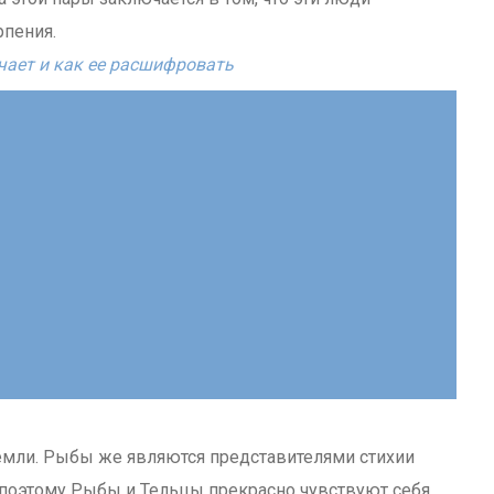
рпения.
чает и как ее расшифровать
емли. Рыбы же являются представителями стихии
, поэтому Рыбы и Тельцы прекрасно чувствуют себя