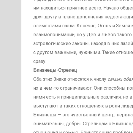
им находиться приятнее всего. Начало обще
друг другу в плане дополнения недостающих
элементами пазла. Конечно, Огонь и Земля 
взаимопонимании, но у Дев и Львов такого
астрологические законы, находя в них лазей
с другом важными, нужными. Такие отношен
сразу.
Близнецы-Стрелец
Оба этих Знака относятся к числу
самых оба
их в чем-то ограничивают. Они способны пон
ними есть и принципиальные различия, но в
выступают в таких отношениях в роли лидер
Близнецы — это чувственный центр, нервна
внимательны, добры. Стрельцам с Близнец
отношения и семью. Единственная проблема 