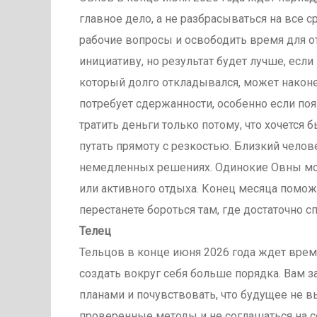
главное дело, а не разбрасываться на все 
рабочие вопросы и освободить время для о
инициативу, но результат будет лучше, есл
который долго откладывался, может наконе
потребует сдержанности, особенно если появ
тратить деньги только потому, что хочется
путать прямоту с резкостью. Близкий челов
немедленных решениях. Одинокие Овны мог
или активного отдыха. Конец месяца помож
перестанете бороться там, где достаточно с
Телец
Тельцов в конце июня 2026 года ждет врем
создать вокруг себя больше порядка. Вам з
планами и почувствовать, что будущее не вы
проверенные методы и не соглашаться на 