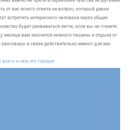
ниях важно не прятать серьезные чувства за шутками
ь от вас ясного ответа на вопрос, который давно
ут встретить интересного человека через общих
комство будет развиваться легче, если вы не станете
цу месяца вам захочется немного тишины и отдыха от
е разговоры и связи действительно имеют для вас
 всего и чём это говорит