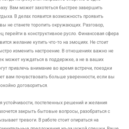
сразу. Вам может захотеться быстрее завершить
тдыха. В делах появится возможность проявить
и вы не станете торопить окружающих. Разговор,
ц перейти в конструктивное русло. Финансовая сфера
ится желание купить что-то на эмоциях. Не стоит
 быстро изменить настроение. В отношениях важно не
ек может нуждаться в поддержке, а не в ваших
ут привлечь внимание во время встречи, поездки
ет вам почувствовать больше уверенности, если вы
покойно договориться.
я устойчивости, постепенных решений и желания
ахочется закрыть бытовые вопросы, разобраться с
зывает тревоги. В работе стоит опираться на
сомнительные предложения из-за чужой спешки. Ваше