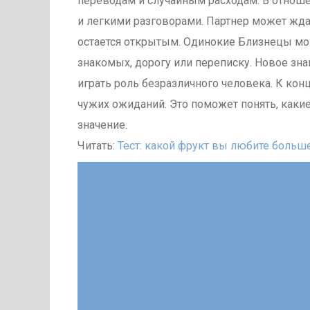
переводам и случайным расходам. В отноше
и легкими разговорами. Партнер может ждат
остается открытым. Одинокие Близнецы мог
знакомых, дорогу или переписку. Новое зна
играть роль безразличного человека. К кон
чужих ожиданий. Это поможет понять, каки
значение.
Читать:
Тест: какой фрукт вы любите больше