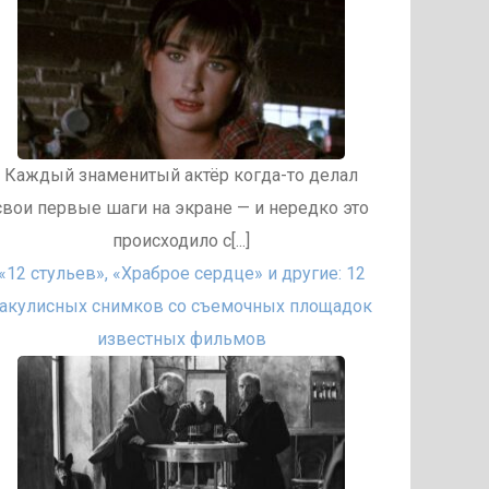
Каждый знаменитый актёр когда-то делал
свои первые шаги на экране — и нередко это
происходило с[...]
«12 стульев», «Храброе сердце» и другие: 12
акулисных снимков со съемочных площадок
известных фильмов