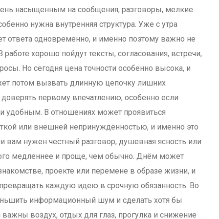
чень насыщенным на сообщения, разговоры, мелкие
обенно нужна внутренняя структура. Уже с утра
ет ответа одновременно, и именно поэтому важно не
 работе хорошо пойдут тексты, согласования, встречи,
осы. Но сегодня цена точности особенно высока, и
жет потом вызвать длинную цепочку лишних
т доверять первому впечатлению, особенно если
и удобным. В отношениях может проявиться
уткой или внешней непринуждённостью, и именно это
и вам нужен честный разговор, душевная ясность или
ого медленнее и проще, чем обычно. Днём может
знакомстве, проекте или перемене в образе жизни, и
о превращать каждую идею в срочную обязанность. Во
еньшить информационный шум и сделать хотя бы
 важны воздух, отдых для глаз, прогулка и снижение