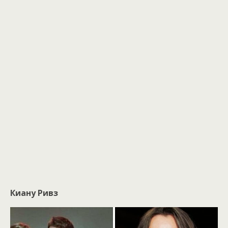
Киану Ривз