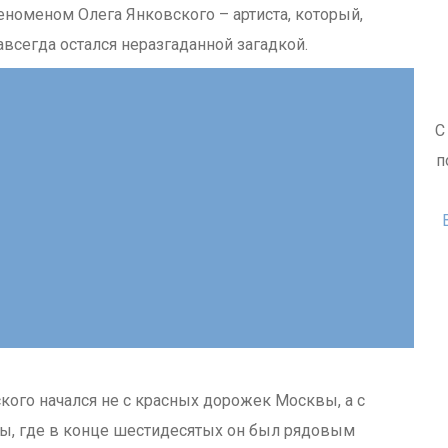
номеном Олега Янковского – артиста, который,
навсегда остался неразгаданной загадкой.
С
п
кого начался не с красных дорожек Москвы, а с
мы, где в конце шестидесятых он был рядовым