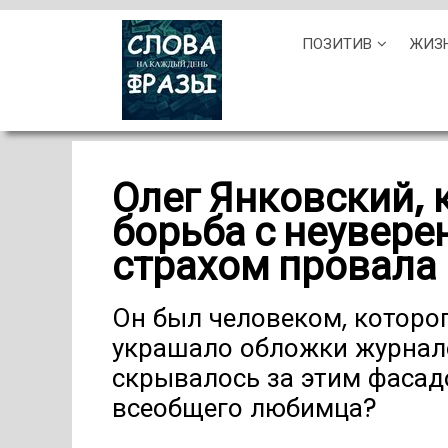
Skip
ПОЗИТИВ
ЖИЗ
to
content
Олег Янковский, 
борьба с неувере
страхом провала
Он был человеком, которо
украшало обложки журнало
скрывалось за этим фасад
всеобщего любимца?