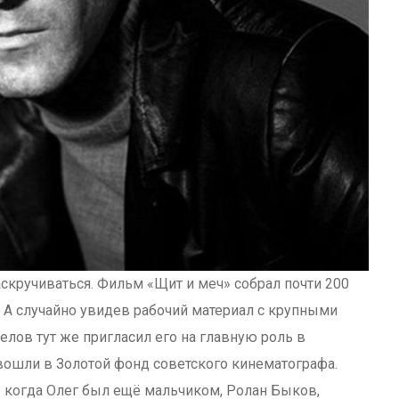
аскручиваться. Фильм «Щит и меч» собрал почти 200
 А случайно увидев рабочий материал с крупными
лов тут же пригласил его на главную роль в
вошли в Золотой фонд советского кинематографа.
о: когда Олег был ещё мальчиком, Ролан Быков,