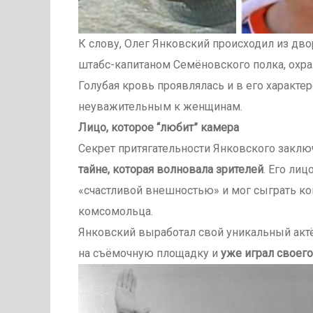
К слову, Олег Янковский происходил из дво
штабс-капитаном Семёновского полка, охран
Голубая кровь проявлялась и в его характе
неуважительным к женщинам.
Лицо, которое “любит” камера
Секрет притягательности Янковского заключа
тайне, которая волновала зрителей
. Его ли
«счастливой внешностью» и мог сыграть кого
комсомольца.
Янковский выработал свой уникальный актё
на съёмочную площадку и
уже играл своег