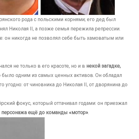
рянского рода с польскими корнями; его дед был
ял Николая II, а позже семья пережила репрессии.
ре: он никогда не позволял себе быть хамоватым или
лся не только в его красоте, но и в
некой загадке,
цо было одним из самых ценных активов. Он обладал
 угодно: от чиновника до Николая II, от дворянина до
рский фокус, который оттачивал годами: он приезжал
о персонажа ещё до команды «мотор»
.