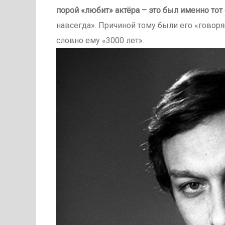
порой «любит» актёра – это был именно тот
навсегда». Причиной тому были его «говоря
словно ему «3000 лет».