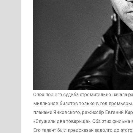
С тех пор его судьба стремительно начала р
миллионов билетов только в год премьеры.
планами Янковского, режиссёр Евгений Каре
«Служили два товарища». Оба этих фильма 
Его талант был предсказан задолго до этог