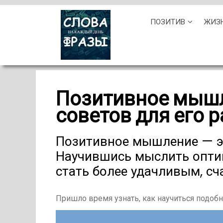
Skip
ПОЗИТИВ
ЖИЗ
to
content
Позитивное мышл
советов для его 
Позитивное мышление — эт
Научившись мыслить опти
стать более удачливым, с
Пришло время узнать, как научиться подоб