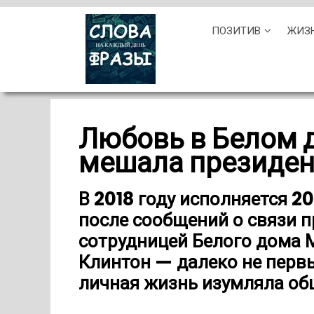
Skip
ПОЗИТИВ
ЖИЗ
to
content
Любовь в Белом 
мешала президе
В 2018 году исполняется 2
после сообщений о связи 
сотрудницей Белого дома 
Клинтон — далеко не перв
личная жизнь изумляла об