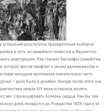
 оглашения результатов президентских выборов
ралась в путь: из семейного поместья в Вашингтон,
овать инаугурацию. Как говорят биографы семейства,
, в которой прочла памфлет о своем двоемужестве и
молодая женщина проплакала значительную часть
ручья — дело было в декабре. Вскоре после этого она
диагностика начала XIX века оставляла желать
есс мог спровоцировать болезнь сердца. Как бы там
олько дней, незадолго до Рождества 1828 года и за