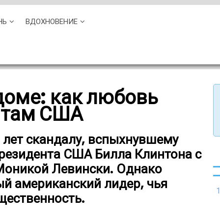
НЬ
ВДОХНОВЕНИЕ
доме: как любовь
нтам США
0 лет скандалу, вспыхнувшему
президента США Билла Клинтона с
Моникой Левински. Однако
ый американский лидер, чья
1
щественность.