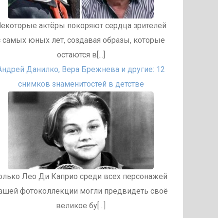
екоторые актёры покоряют сердца зрителей
с самых юных лет, создавая образы, которые
остаются в[...]
Андрей Данилко, Вера Брежнева и другие: 12
снимков знаменитостей в детстве
олько Лео Ди Каприо среди всех персонажей
ашей фотоколлекции могли предвидеть своё
великое бу[...]