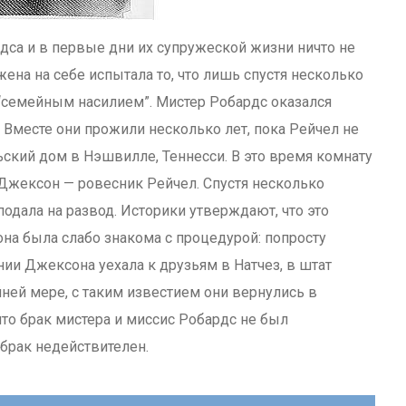
дса и в первые дни их супружеской жизни ничто не
на на себе испытала то, что лишь спустя несколько
“семейным насилием”. Мистер Робардс оказался
 Вместе они прожили несколько лет, пока Рейчел не
ский дом в Нэшвилле, Теннесси. В это время комнату
Джексон — ровесник Рейчел. Спустя несколько
одала на развод. Историки утверждают, что это
на была слабо знакома с процедурой: попросту
нии Джексона уехала к друзьям в Натчез, в штат
ней мере, с таким известием они вернулись в
что брак мистера и миссис Робардс не был
 брак недействителен.