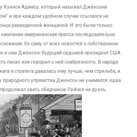
 Куинси Адамсу, который называл Джексона
ом” и при каждом удобном случае ссылался на
онца разведенной женщиной. И это были только
 кампании американская пресса последовательно
нования. Ее саму от всех новостей о собственном
ке и сам Джексон: будущий седьмой президент США
то писал или говорил о ней скабрезность. В народе
ата и стратега давалась ему лучше, чем стрельба, и
лу природного упрямства Джексон не унимался: едва
н продолжал звать обидчиков Рейчел на дуэль.