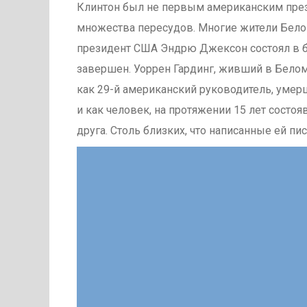
Клинтон был не первым американским през
множества пересудов. Многие жители Белог
президент США Эндрю Джексон состоял в б
завершен. Уоррен Гардинг, живший в Белом
как 29-й американский руководитель, умер
и как человек, на протяжении 15 лет состо
друга. Столь близких, что написанные ей пи