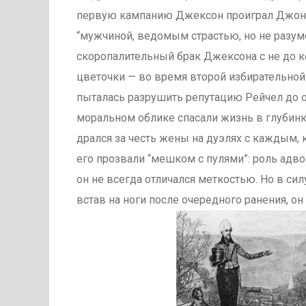
первую кампанию Джексон проиграл Джону
“мужчиной, ведомым страстью, но не разум
скоропалительный брак Джексона с не до к
цветочки — во время второй избирательной
пыталась разрушить репутацию Рейчел до ос
моральном облике спасали жизнь в глубин
дрался за честь жены на дуэлях с каждым, к
его прозвали “мешком с пулями”: роль адвок
он не всегда отличался меткостью. Но в си
встав на ноги после очередного ранения, о