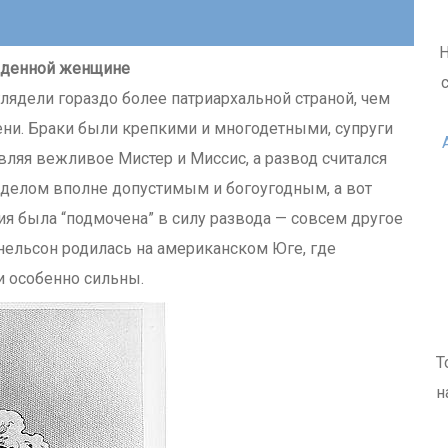
Н
еденной женщине
лядели гораздо более патриархальной страной, чем
ни. Браки были крепкими и многодетными, супруги
вляя вежливое Мистер и Миссис, а развод считался
 делом вполне допустимым и богоугодным, а вот
ия была “подмочена” в силу развода — совсем другое
ельсон родилась на американском Юге, где
и особенно сильны.
Т
н