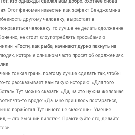
«Тот, кто однажды сделал вам добро, охотнее снова
ми».
Этот феномен известен как эффект Бенджамина
безность другому человеку, вырастает в
е понравиться человеку, то лучше не делать одолжение
Конечно, не стоит злоупотреблять просьбами о
нклин:
«Гости, как рыба, начинают дурно пахнуть на
 людях, которые слишком часто просят об одолжениях.
алил
ь тонкая грань, поэтому лучше сделать так, чтобы
то-то рассказывает вам такую историю: «Для того
ботал». Тут можно сказать: «Да, на это нужна железная
етит что-то вроде: «Да, мне пришлось постараться,
лично поработал. Тут ничего не скажешь». Умение
ил, — это высший пилотаж. Практикуйте его, делайте
тесь.