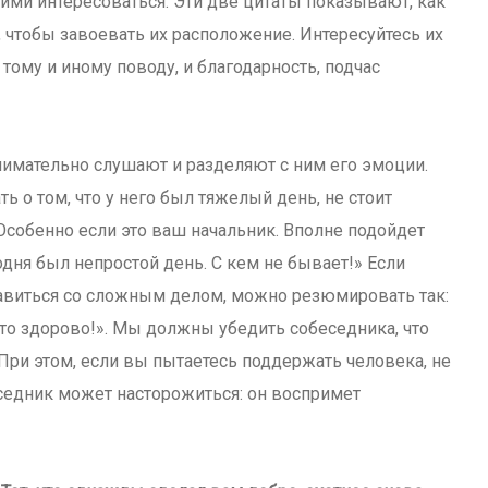
ими интересоваться. Эти две цитаты показывают, как
 чтобы завоевать их расположение. Интересуйтесь их
тому и иному поводу, и благодарность, подчас
нимательно слушают и разделяют с ним его эмоции.
ь о том, что у него был тяжелый день, не стоит
 Особенно если это ваш начальник. Вполне подойдет
одня был непростой день. С кем не бывает!» Если
равиться со сложным делом, можно резюмировать так:
 Это здорово!». Мы должны убедить собеседника, что
При этом, если вы пытаетесь поддержать человека, не
еседник может насторожиться: он воспримет