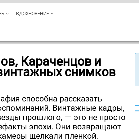
НЬ
ВДОХНОВЕНИЕ
ов, Караченцов и
 винтажных снимков
рафия способна рассказать
воспоминаний. Винтажные кадры,
везды прошлого, — это не просто
тефакты эпохи. Они возвращают
окамеры щелкали пленкой,