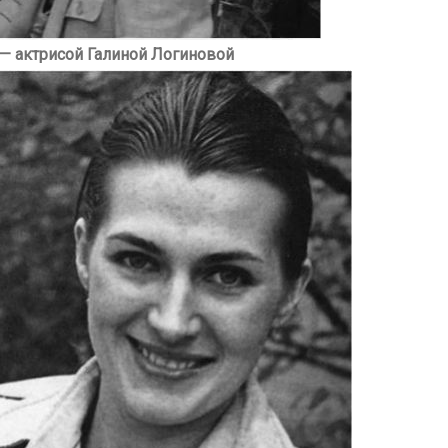
— актрисой Галиной Логиновой