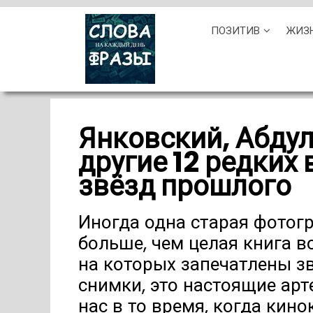
Skip
ПОЗИТИВ
ЖИЗ
to
content
Янковский, Абдул
другие 12 редких
звёзд прошлого
Иногда одна старая фотог
больше, чем целая книга 
на которых запечатлены з
снимки, это настоящие ар
нас в то время, когда кин