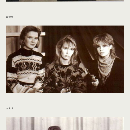
***
***