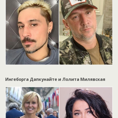
Ингеборга Дапкунайте и Лолита Милявская